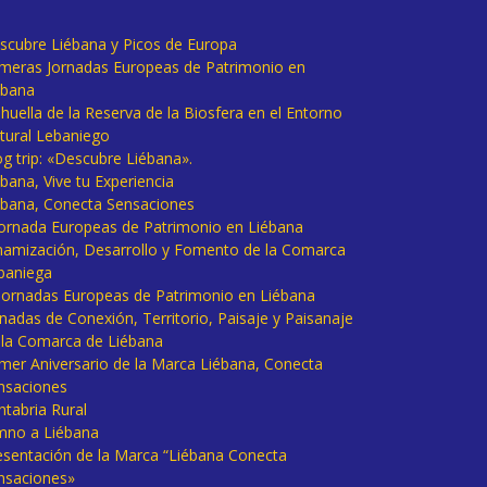
scubre Liébana y Picos de Europa
imeras Jornadas Europeas de Patrimonio en
ébana
huella de la Reserva de la Biosfera en el Entorno
tural Lebaniego
og trip: «Descubre Liébana».
bana, Vive tu Experiencia
ébana, Conecta Sensaciones
 Jornada Europeas de Patrimonio en Liébana
namización, Desarrollo y Fomento de la Comarca
baniega
I Jornadas Europeas de Patrimonio en Liébana
rnadas de Conexión, Territorio, Paisaje y Paisanaje
 la Comarca de Liébana
imer Aniversario de la Marca Liébana, Conecta
nsaciones
ntabria Rural
mno a Liébana
esentación de la Marca “Liébana Conecta
nsaciones»