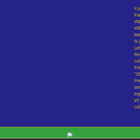
II 
Pa
Ví
Ví
Me
IV
Li
Re
Li
Pr
“3
Pr
se
ex
VI
Li