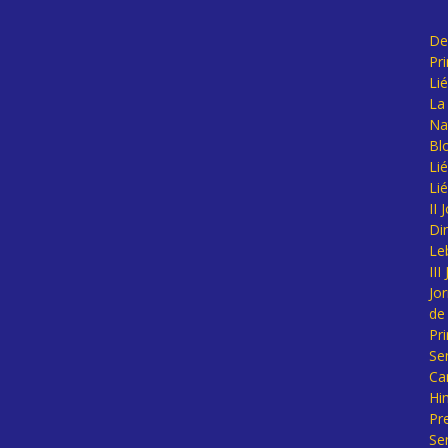
De
Pr
Li
La 
Na
Bl
Lié
Li
II
Di
Le
II
Jo
de
Pr
Se
Ca
Hi
Pr
Se