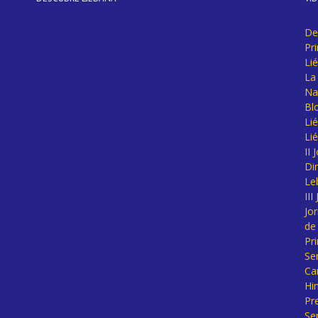
De
Pr
Li
La 
Na
Bl
Lié
Li
II
Di
Le
II
Jo
de
Pr
Se
Ca
Hi
Pr
Se