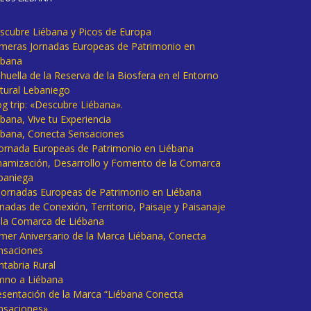
scubre Liébana y Picos de Europa
imeras Jornadas Europeas de Patrimonio en
ébana
huella de la Reserva de la Biosfera en el Entorno
tural Lebaniego
og trip: «Descubre Liébana».
bana, Vive tu Experiencia
ébana, Conecta Sensaciones
 Jornada Europeas de Patrimonio en Liébana
namización, Desarrollo y Fomento de la Comarca
baniega
I Jornadas Europeas de Patrimonio en Liébana
rnadas de Conexión, Territorio, Paisaje y Paisanaje
 la Comarca de Liébana
imer Aniversario de la Marca Liébana, Conecta
nsaciones
ntabria Rural
mno a Liébana
esentación de la Marca “Liébana Conecta
nsaciones»