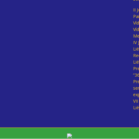
II 
Pa
Ví
Ví
Me
IV
Li
Re
Li
Pr
“3
Pr
se
ex
VI
Li