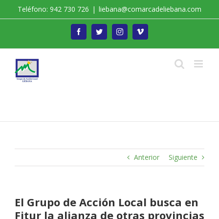
Saltar
Teléfono: 942 730 726
|
liebana@comarcadeliebana.com
al
contenido
Facebook
Twitter
Instagram
Vimeo
Trabajamos por el Desarrollo de la Comarca de
Liébana
Anterior
Siguiente
El Grupo de Acción Local busca en
Fitur la alianza de otras provincias