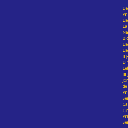
De
Pr
Li
La 
Na
Bl
Lié
Li
II
Di
Le
II
Jo
de
Pr
Se
Ca
Hi
Pr
Se