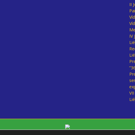
II 
Pa
Ví
Ví
Me
IV
Li
Re
Li
Pr
“3
Pr
se
ex
VI
Li