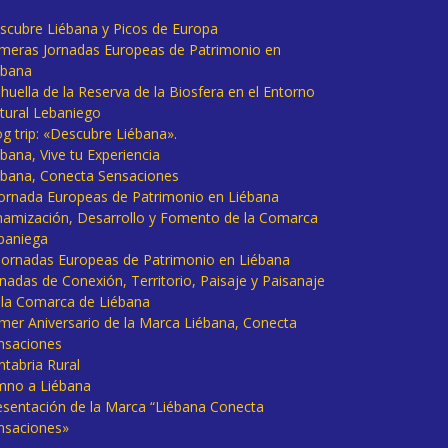
scubre Liébana y Picos de Europa
imeras Jornadas Europeas de Patrimonio en
ébana
huella de la Reserva de la Biosfera en el Entorno
tural Lebaniego
og trip: «Descubre Liébana».
bana, Vive tu Experiencia
ébana, Conecta Sensaciones
 Jornada Europeas de Patrimonio en Liébana
namización, Desarrollo y Fomento de la Comarca
baniega
I Jornadas Europeas de Patrimonio en Liébana
rnadas de Conexión, Territorio, Paisaje y Paisanaje
 la Comarca de Liébana
imer Aniversario de la Marca Liébana, Conecta
nsaciones
ntabria Rural
mno a Liébana
esentación de la Marca “Liébana Conecta
nsaciones»