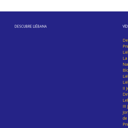
DESCUBRE LIÉBANA
VÍ
De
Pr
Li
La 
Na
Bl
Lié
Li
II
Di
Le
II
Jo
de
Pr