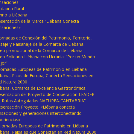
nsaciones
ntabria Rural
mno a Liébana
esentación de la Marca “Liébana Conecta
nsaciones»
Jornadas de Conexión del Patrimonio, Territorio,
isaje y Paisanaje de la Comarca de Liébana.
deo promocional de la Comarca de Liébana
deo Solidario Liébana con Ucrania: “Por un Mundo
jor”
 Jornadas Europeas de Patrimonio en Liébana
ébana, Picos de Europa, Conecta Sensaciones en
d Natura 2000
ébana, Comarca de Excelencia Gastronómica.
esentación del Proyecto de Cooperación LEADER
6 Rutas Autoguiadas NATUREA-CANTABRIA”
esentación Proyecto: «Liébana conecta
nsaciones y generaciones interconectando
periencias»
I Jornadas Europeas de Patrimonio en Liébana
ébana, Paisajes que Conectan en Red Natura 2000