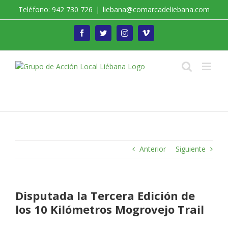
Saltar
Teléfono: 942 730 726
|
liebana@comarcadeliebana.com
al
contenido
Facebook
Twitter
Instagram
Vimeo
Trabajamos por el Desarrollo de la Comarca de
Liébana
Anterior
Siguiente
Disputada la Tercera Edición de
los 10 Kilómetros Mogrovejo Trail