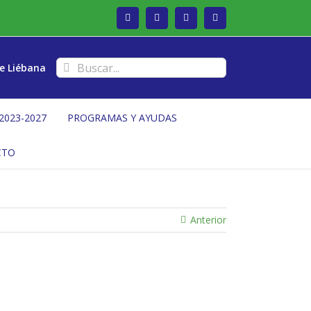
Facebook
Twitter
Instagram
Vimeo
Buscar:
e Liébana
2023-2027
PROGRAMAS Y AYUDAS
CTO
Anterior