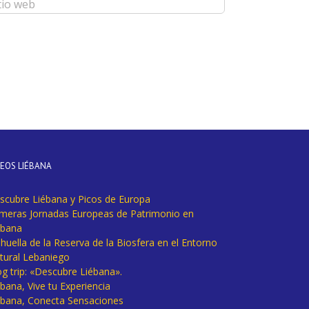
DEOS LIÉBANA
scubre Liébana y Picos de Europa
imeras Jornadas Europeas de Patrimonio en
ébana
huella de la Reserva de la Biosfera en el Entorno
tural Lebaniego
og trip: «Descubre Liébana».
bana, Vive tu Experiencia
ébana, Conecta Sensaciones