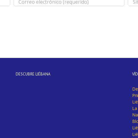
DESCUBRE LIÉBANA
VÍ
De
Pr
Li
La 
Na
Bl
Lié
Li