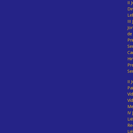
II
Di
Le
II
Jo
de
Pr
Se
Ca
Hi
Pr
Se
II 
Pa
Ví
Ví
Me
IV
Li
Re
Li