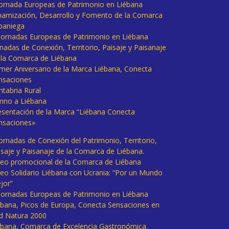
 Jornada Europeas de Patrimonio en Liébana
namización, Desarrollo y Fomento de la Comarca
baniega
I Jornadas Europeas de Patrimonio en Liébana
rnadas de Conexión, Territorio, Paisaje y Paisanaje
 la Comarca de Liébana
imer Aniversario de la Marca Liébana, Conecta
nsaciones
ntabria Rural
mno a Liébana
esentación de la Marca “Liébana Conecta
nsaciones»
Jornadas de Conexión del Patrimonio, Territorio,
isaje y Paisanaje de la Comarca de Liébana.
deo promocional de la Comarca de Liébana
deo Solidario Liébana con Ucrania: “Por un Mundo
jor”
 Jornadas Europeas de Patrimonio en Liébana
ébana, Picos de Europa, Conecta Sensaciones en
d Natura 2000
ébana, Comarca de Excelencia Gastronómica.