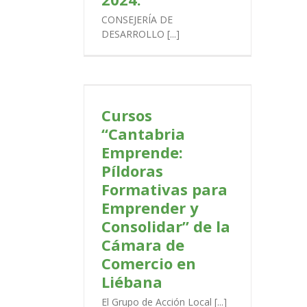
CONSEJERÍA DE
DESARROLLO [...]
bria Emprende:
rmativas para
nsolidar” de la
Comercio en
Cursos
bana
“Cantabria
PORTADA
Emprende:
Píldoras
Formativas para
Emprender y
Consolidar” de la
Cámara de
Comercio en
Liébana
El Grupo de Acción Local [...]