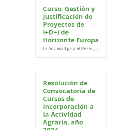
te Europa
Curso: Gestión y
ADA
SODERCAN
Justificación de
Proyectos de
I+D+i de
Horizonte Europa
La Sociedad para el Desar [...]
Convocatoria de
orporación a la
aria, año 2024.
Resolución de
PORTADA
Convocatoria de
Cursos de
Incorporación a
la Actividad
Agraria, año
2024.