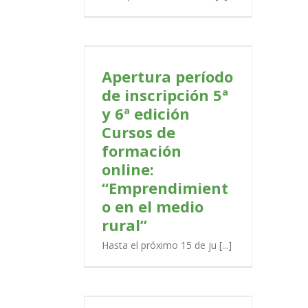
período de
ª y 6ª edición
mación online:
to en el medio
Apertura período
ral”
de inscripción 5ª
PORTADA
y 6ª edición
Cursos de
formación
online:
“Emprendimient
o en el medio
rural”
Hasta el próximo 15 de ju [...]
ne “Energía
Producción y