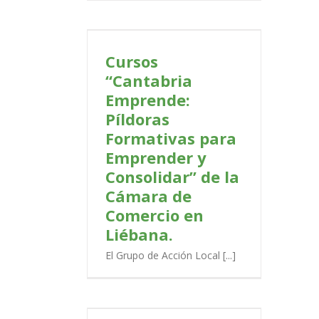
bria Emprende:
rmativas para
nsolidar” de la
Comercio en
Cursos
bana.
“Cantabria
PORTADA
Emprende:
Píldoras
Formativas para
Emprender y
Consolidar” de la
Cámara de
Comercio en
Liébana.
El Grupo de Acción Local [...]
 y Justificación
s de I+D+i de