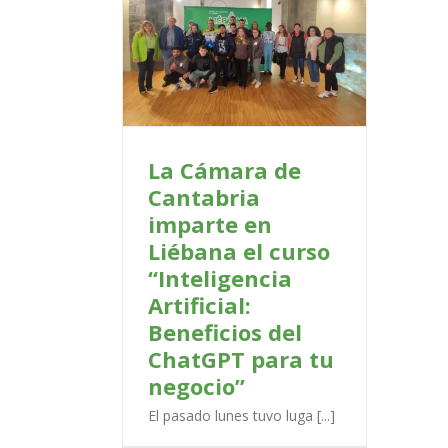
de Cantabria
ébana el curso
a Artificial:
 ChatGPT para tu
ocio”
PORTADA
La Cámara de
Cantabria
imparte en
Liébana el curso
“Inteligencia
Artificial:
Beneficios del
ChatGPT para tu
negocio”
El pasado lunes tuvo luga [...]