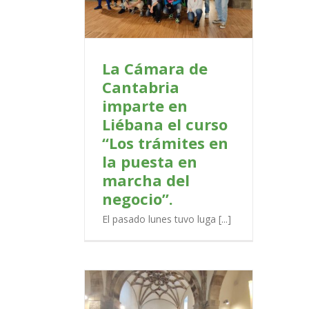
l negocio”.
PORTADA
La Cámara de
Cantabria
imparte en
Liébana el curso
“Los trámites en
la puesta en
marcha del
negocio”.
El pasado lunes tuvo luga [...]