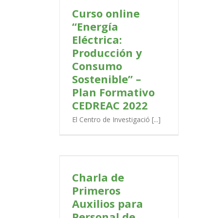
enible” – Plan
Curso online
CEDREAC 2022
PORTADA
“Energía
Eléctrica:
Producción y
Consumo
Sostenible” –
Plan Formativo
CEDREAC 2022
El Centro de Investigació [...]
meros Auxilios
de Hostelería y
ercio
Charla de
PORTADA
Primeros
Auxilios para
Personal de