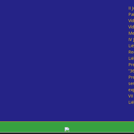
II 
Pa
Ví
Ví
Me
IV
Li
Re
Li
Pr
“3
Pr
se
ex
VI
Li