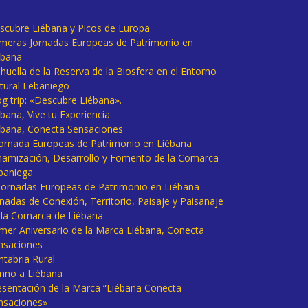
scubre Liébana y Picos de Europa
imeras Jornadas Europeas de Patrimonio en
ébana
huella de la Reserva de la Biosfera en el Entorno
tural Lebaniego
og trip: «Descubre Liébana».
bana, Vive tu Experiencia
ébana, Conecta Sensaciones
 Jornada Europeas de Patrimonio en Liébana
namización, Desarrollo y Fomento de la Comarca
baniega
I Jornadas Europeas de Patrimonio en Liébana
rnadas de Conexión, Territorio, Paisaje y Paisanaje
 la Comarca de Liébana
imer Aniversario de la Marca Liébana, Conecta
nsaciones
ntabria Rural
mno a Liébana
esentación de la Marca “Liébana Conecta
nsaciones»