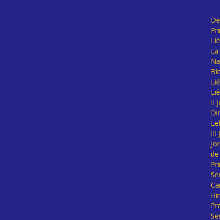
De
Pr
Li
La 
Na
Bl
Lié
Li
II
Di
Le
II
Jo
de
Pr
Se
Ca
Hi
Pr
Se