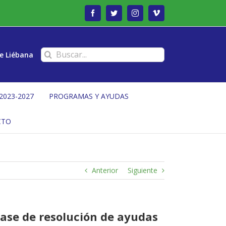
Facebook
Twitter
Instagram
Vimeo
Buscar:
e Liébana
2023-2027
PROGRAMAS Y AYUDAS
CTO
Anterior
Siguiente
fase de resolución de ayudas