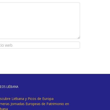
DEOS LIÉBANA
scubre Liébana y Picos de Europa
imeras Jornadas Europeas de Patrimonio en
ébana