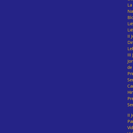
La 
Na
Bl
Lié
Li
II
Di
Le
II
Jo
de
Pr
Se
Ca
Hi
Pr
Se
II 
Pa
Ví