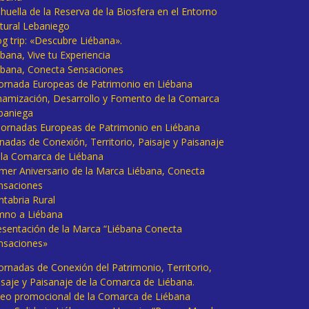
huella de la Reserva de la Biosfera en el Entorno
tural Lebaniego
og trip: «Descubre Liébana».
bana, Vive tu Experiencia
ébana, Conecta Sensaciones
 Jornada Europeas de Patrimonio en Liébana
namización, Desarrollo y Fomento de la Comarca
baniega
I Jornadas Europeas de Patrimonio en Liébana
rnadas de Conexión, Territorio, Paisaje y Paisanaje
 la Comarca de Liébana
imer Aniversario de la Marca Liébana, Conecta
nsaciones
ntabria Rural
mno a Liébana
esentación de la Marca “Liébana Conecta
nsaciones»
Jornadas de Conexión del Patrimonio, Territorio,
isaje y Paisanaje de la Comarca de Liébana.
deo promocional de la Comarca de Liébana