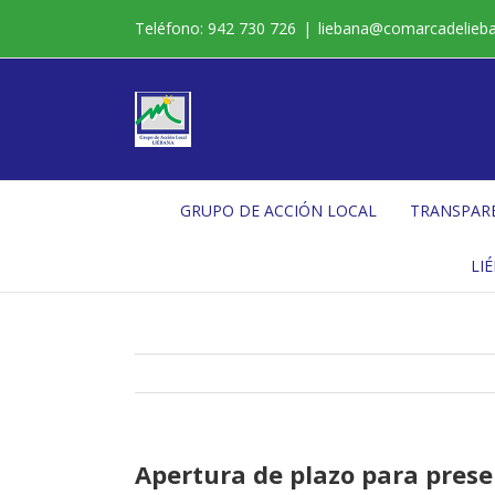
Saltar
Teléfono: 942 730 726
|
liebana@comarcadelieb
al
contenido
GRUPO DE ACCIÓN LOCAL
TRANSPAR
LI
Apertura de plazo para prese