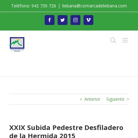
Saltar
Teléfono: 942 730 726
|
liebana@comarcadeliebana.com
al
contenido
Facebook
Twitter
Instagram
Vimeo
Trabajamos por el Desarrollo de la Comarca de
Liébana
Anterior
Siguiente
XXIX Subida Pedestre Desfiladero
de la Hermida 2015