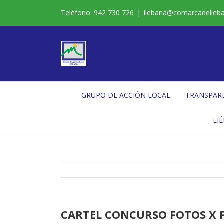
Saltar
Teléfono: 942 730 726
|
liebana@comarcadelieb
al
contenido
GRUPO DE ACCIÓN LOCAL
TRANSPAR
LI
CARTEL CONCURSO FOTOS X F