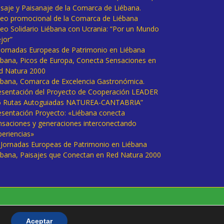
isaje y Paisanaje de la Comarca de Liébana.
deo promocional de la Comarca de Liébana
deo Solidario Liébana con Ucrania: “Por un Mundo
jor”
 Jornadas Europeas de Patrimonio en Liébana
ébana, Picos de Europa, Conecta Sensaciones en
d Natura 2000
ébana, Comarca de Excelencia Gastronómica.
esentación del Proyecto de Cooperación LEADER
6 Rutas Autoguiadas NATUREA-CANTABRIA”
esentación Proyecto: «Liébana conecta
nsaciones y generaciones interconectando
periencias»
I Jornadas Europeas de Patrimonio en Liébana
ébana, Paisajes que Conectan en Red Natura 2000
Aceptar