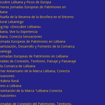
scubre Liébana y Picos de Europa
imeras Jornadas Europeas de Patrimonio en
ébana
huella de la Reserva de la Biosfera en el Entorno
tural Lebaniego
og trip: «Descubre Liébana».
bana, Vive tu Experiencia
ébana, Conecta Sensaciones
 Jornada Europeas de Patrimonio en Liébana
namización, Desarrollo y Fomento de la Comarca
baniega
I Jornadas Europeas de Patrimonio en Liébana
rnadas de Conexión, Territorio, Paisaje y Paisanaje
 la Comarca de Liébana
imer Aniversario de la Marca Liébana, Conecta
nsaciones
ntabria Rural
mno a Liébana
esentación de la Marca “Liébana Conecta
nsaciones»
Jornadas de Conexión del Patrimonio, Territorio,