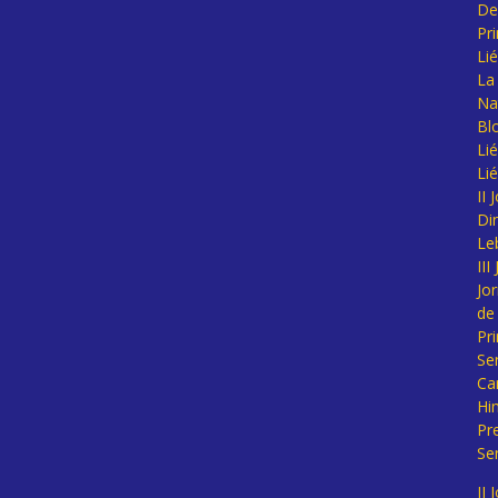
De
Pr
Li
La 
Na
Bl
Lié
Li
II
Di
Le
II
Jo
de
Pr
Se
Ca
Hi
Pr
Se
II 