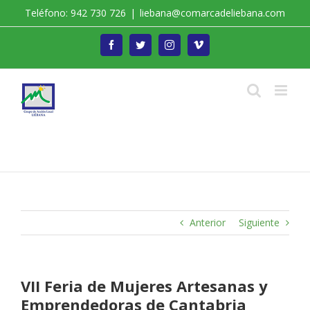
Saltar
Teléfono: 942 730 726
|
liebana@comarcadeliebana.com
al
contenido
Facebook
Twitter
Instagram
Vimeo
Trabajamos por el Desarrollo de la Comarca de
Liébana
Anterior
Siguiente
VII Feria de Mujeres Artesanas y
Emprendedoras de Cantabria