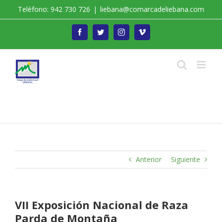
Saltar
Teléfono: 942 730 726
|
liebana@comarcadeliebana.com
al
contenido
Facebook
Twitter
Instagram
Vimeo
Trabajamos por el Desarrollo de la Comarca de
Liébana
Anterior
Siguiente
VII Exposición Nacional de Raza
Parda de Montaña