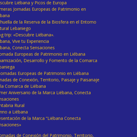
scubre Liébana y Picos de Europa
imeras Jornadas Europeas de Patrimonio en
ébana
huella de la Reserva de la Biosfera en el Entorno
tural Lebaniego
og trip: «Descubre Liébana».
bana, Vive tu Experiencia
ébana, Conecta Sensaciones
 Jornada Europeas de Patrimonio en Liébana
namización, Desarrollo y Fomento de la Comarca
baniega
I Jornadas Europeas de Patrimonio en Liébana
rnadas de Conexión, Territorio, Paisaje y Paisanaje
 la Comarca de Liébana
imer Aniversario de la Marca Liébana, Conecta
nsaciones
ntabria Rural
mno a Liébana
esentación de la Marca “Liébana Conecta
nsaciones»
Jornadas de Conexión del Patrimonio, Territorio,