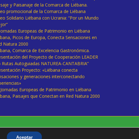
isaje y Paisanaje de la Comarca de Liébana.
deo promocional de la Comarca de Liébana
deo Solidario Liébana con Ucrania: “Por un Mundo
jor”
 Jornadas Europeas de Patrimonio en Liébana
ébana, Picos de Europa, Conecta Sensaciones en
d Natura 2000
ébana, Comarca de Excelencia Gastronómica.
esentación del Proyecto de Cooperación LEADER
6 Rutas Autoguiadas NATUREA-CANTABRIA”
esentación Proyecto: «Liébana conecta
nsaciones y generaciones interconectando
periencias»
I Jornadas Europeas de Patrimonio en Liébana
ébana, Paisajes que Conectan en Red Natura 2000
Aceptar