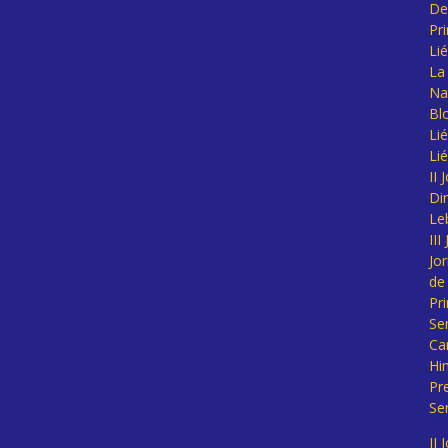
De
Pr
Li
La 
Na
Bl
Lié
Li
II
Di
Le
II
Jo
de
Pr
Se
Ca
Hi
Pr
Se
II 