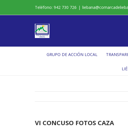
Saltar
Teléfono: 942 730 726
|
liebana@comarcadelieb
al
contenido
GRUPO DE ACCIÓN LOCAL
TRANSPAR
LI
VI CONCUSO FOTOS CAZA