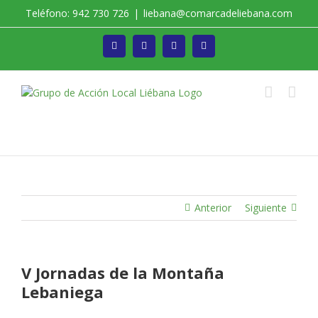
Saltar
Teléfono: 942 730 726
|
liebana@comarcadeliebana.com
al
contenido
Facebook
Twitter
Instagram
Vimeo
Trabajamos por el Desarrollo de la Comarca de
Liébana
Anterior
Siguiente
V Jornadas de la Montaña
Lebaniega