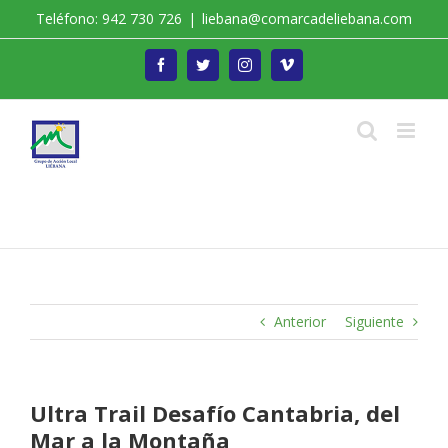
Saltar
Teléfono: 942 730 726
|
liebana@comarcadeliebana.com
al
contenido
Facebook
Twitter
Instagram
Vimeo
Trabajamos por el Desarrollo de la Comarca de
Liébana
Anterior
Siguiente
Ultra Trail Desafío Cantabria, del
Mar a la Montaña