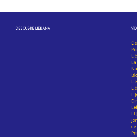
DESCUBRE LIÉBANA
VÍ
De
Pr
Li
La 
Na
Bl
Lié
Li
II
Di
Le
II
Jo
de
Pr