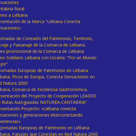
nsaciones
ntabria Rural
mno a Liébana
esentación de la Marca “Liébana Conecta
nsaciones»
Jornadas de Conexión del Patrimonio, Territorio,
isaje y Paisanaje de la Comarca de Liébana.
deo promocional de la Comarca de Liébana
deo Solidario Liébana con Ucrania: “Por un Mundo
jor”
 Jornadas Europeas de Patrimonio en Liébana
ébana, Picos de Europa, Conecta Sensaciones en
d Natura 2000
ébana, Comarca de Excelencia Gastronómica.
esentación del Proyecto de Cooperación LEADER
6 Rutas Autoguiadas NATUREA-CANTABRIA”
esentación Proyecto: «Liébana conecta
nsaciones y generaciones interconectando
periencias»
I Jornadas Europeas de Patrimonio en Liébana
ébana, Paisajes que Conectan en Red Natura 2000