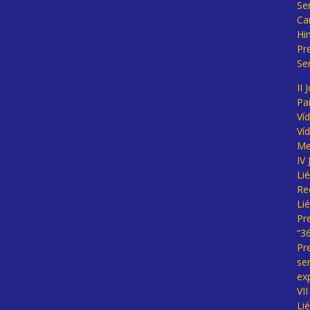
Se
Ca
Hi
Pr
Se
II 
Pa
Ví
Ví
Me
IV
Li
Re
Li
Pr
“3
Pr
se
ex
VI
Li