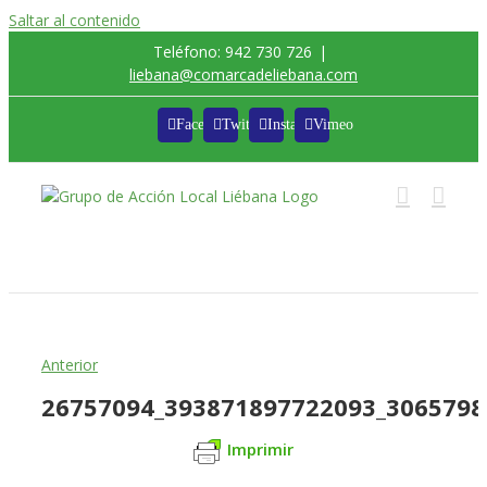
Saltar al contenido
Teléfono: 942 730 726
|
liebana@comarcadeliebana.com
Facebook
Twitter
Instagram
Vimeo
Trabajamos por el Desarrollo de la Comarca de
Liébana
Anterior
26757094_393871897722093_3065798
Imprimir