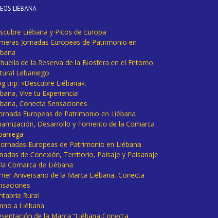
DEOS LIÉBANA
scubre Liébana y Picos de Europa
imeras Jornadas Europeas de Patrimonio en
ébana
huella de la Reserva de la Biosfera en el Entorno
tural Lebaniego
og trip: «Descubre Liébana».
bana, Vive tu Experiencia
ébana, Conecta Sensaciones
 Jornada Europeas de Patrimonio en Liébana
namización, Desarrollo y Fomento de la Comarca
baniega
I Jornadas Europeas de Patrimonio en Liébana
rnadas de Conexión, Territorio, Paisaje y Paisanaje
 la Comarca de Liébana
imer Aniversario de la Marca Liébana, Conecta
nsaciones
ntabria Rural
mno a Liébana
esentación de la Marca “Liébana Conecta