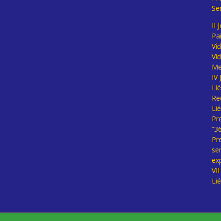
Se
II 
Pa
Ví
Ví
Me
IV
Li
Re
Li
Pr
“3
Pr
se
ex
VI
Li