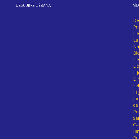
DESCUBRE LIÉBANA
VÍ
De
Pr
Li
La 
Na
Bl
Lié
Li
II
Di
Le
II
Jo
de
Pr
Se
Ca
Hi
Pr