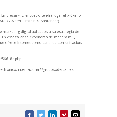
e Empresas». El encuetro tendrá lugar el próximo
N, C/ Albert Einstein 4, Santander).
marketing digital aplicados a su estrategia de
al. En este taller se expondrán de manera muy
l que ofrece Internet como canal de comunicación,
ic/56618d.php
 electrónico: internacional@gruposodercan.es.
Facebook
Twitter
LinkedIn
Pinterest
Correo