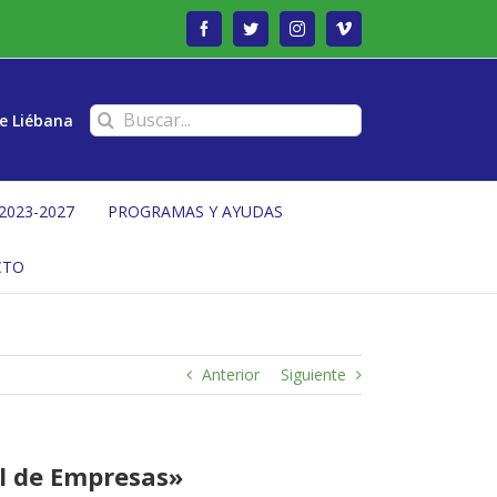
Facebook
Twitter
Instagram
Vimeo
Buscar:
e Liébana
2023-2027
PROGRAMAS Y AYUDAS
CTO
Anterior
Siguiente
al de Empresas»