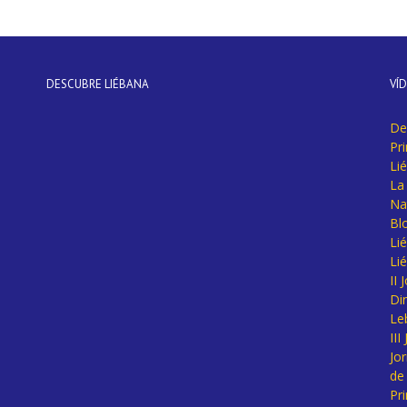
DESCUBRE LIÉBANA
VÍ
De
Pr
Li
La 
Na
Bl
Lié
Li
II
Di
Le
II
Jo
de
Pr