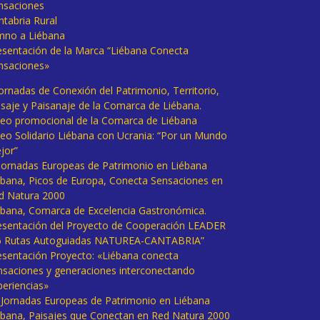
nsaciones
ntabria Rural
mno a Liébana
esentación de la Marca “Liébana Conecta
nsaciones»
Jornadas de Conexión del Patrimonio, Territorio,
isaje y Paisanaje de la Comarca de Liébana.
deo promocional de la Comarca de Liébana
deo Solidario Liébana con Ucrania: “Por un Mundo
jor”
 Jornadas Europeas de Patrimonio en Liébana
ébana, Picos de Europa, Conecta Sensaciones en
d Natura 2000
ébana, Comarca de Excelencia Gastronómica.
esentación del Proyecto de Cooperación LEADER
6 Rutas Autoguiadas NATUREA-CANTABRIA”
esentación Proyecto: «Liébana conecta
nsaciones y generaciones interconectando
periencias»
I Jornadas Europeas de Patrimonio en Liébana
ébana, Paisajes que Conectan en Red Natura 2000