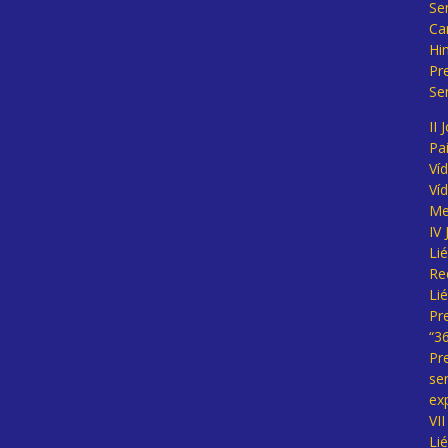
Se
Ca
Hi
Pr
Se
II 
Pa
Ví
Ví
Me
IV
Li
Re
Li
Pr
“3
Pr
se
ex
VI
Li