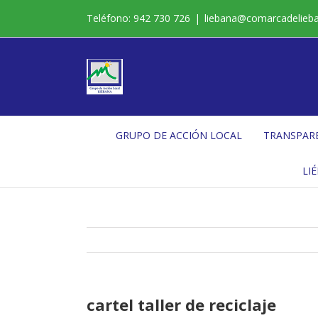
Saltar
Teléfono: 942 730 726
|
liebana@comarcadelieb
al
contenido
GRUPO DE ACCIÓN LOCAL
TRANSPAR
LI
cartel taller de reciclaje