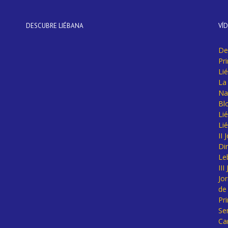
DESCUBRE LIÉBANA
VÍ
De
Pr
Li
La 
Na
Bl
Lié
Li
II
Di
Le
II
Jo
de
Pr
Se
Ca