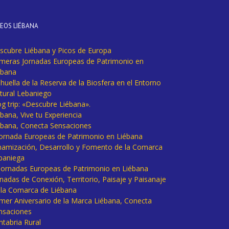
DEOS LIÉBANA
scubre Liébana y Picos de Europa
imeras Jornadas Europeas de Patrimonio en
ébana
huella de la Reserva de la Biosfera en el Entorno
tural Lebaniego
og trip: «Descubre Liébana».
bana, Vive tu Experiencia
ébana, Conecta Sensaciones
 Jornada Europeas de Patrimonio en Liébana
namización, Desarrollo y Fomento de la Comarca
baniega
I Jornadas Europeas de Patrimonio en Liébana
rnadas de Conexión, Territorio, Paisaje y Paisanaje
 la Comarca de Liébana
imer Aniversario de la Marca Liébana, Conecta
nsaciones
ntabria Rural