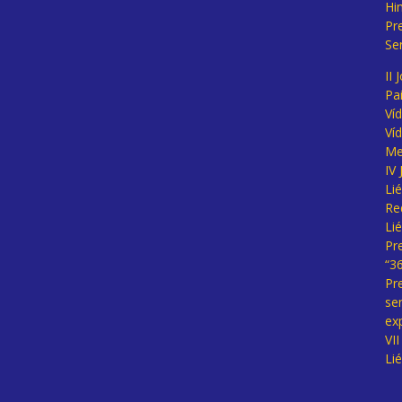
Hi
Pr
Se
II 
Pa
Ví
Ví
Me
IV
Li
Re
Li
Pr
“3
Pr
se
ex
VI
Li