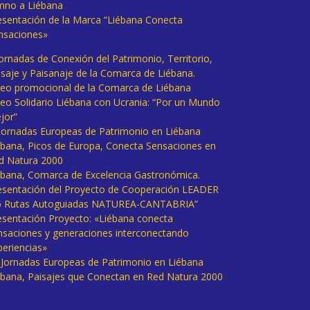
mno a Liébana
esentación de la Marca “Liébana Conecta
nsaciones»
Jornadas de Conexión del Patrimonio, Territorio,
isaje y Paisanaje de la Comarca de Liébana.
deo promocional de la Comarca de Liébana
deo Solidario Liébana con Ucrania: “Por un Mundo
jor”
 Jornadas Europeas de Patrimonio en Liébana
ébana, Picos de Europa, Conecta Sensaciones en
d Natura 2000
ébana, Comarca de Excelencia Gastronómica.
esentación del Proyecto de Cooperación LEADER
6 Rutas Autoguiadas NATUREA-CANTABRIA”
esentación Proyecto: «Liébana conecta
nsaciones y generaciones interconectando
periencias»
I Jornadas Europeas de Patrimonio en Liébana
ébana, Paisajes que Conectan en Red Natura 2000