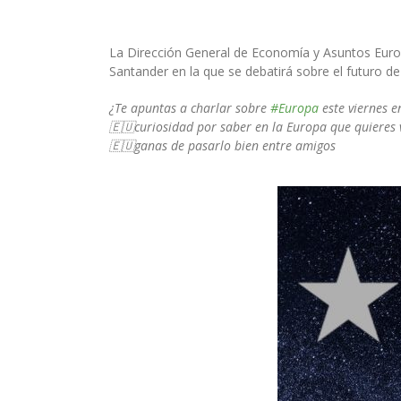
La Dirección General de Economía y Asuntos Europ
Santander en la que se debatirá sobre el futuro de
¿Te apuntas a charlar sobre
#Europa
este viernes 
🇪🇺
curiosidad por saber en la Europa que quieres v
🇪🇺
ganas de pasarlo bien entre amigos