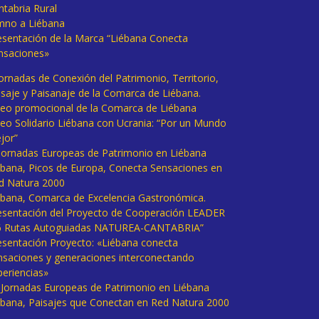
ntabria Rural
mno a Liébana
esentación de la Marca “Liébana Conecta
nsaciones»
Jornadas de Conexión del Patrimonio, Territorio,
isaje y Paisanaje de la Comarca de Liébana.
deo promocional de la Comarca de Liébana
deo Solidario Liébana con Ucrania: “Por un Mundo
jor”
 Jornadas Europeas de Patrimonio en Liébana
ébana, Picos de Europa, Conecta Sensaciones en
d Natura 2000
ébana, Comarca de Excelencia Gastronómica.
esentación del Proyecto de Cooperación LEADER
6 Rutas Autoguiadas NATUREA-CANTABRIA”
esentación Proyecto: «Liébana conecta
nsaciones y generaciones interconectando
periencias»
I Jornadas Europeas de Patrimonio en Liébana
ébana, Paisajes que Conectan en Red Natura 2000