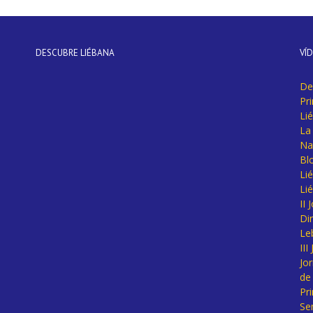
DESCUBRE LIÉBANA
VÍ
De
Pr
Li
La 
Na
Bl
Lié
Li
II
Di
Le
II
Jo
de
Pr
Se