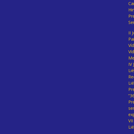
Ca
Hi
Pr
Se
II 
Pa
Ví
Ví
Me
IV
Li
Re
Li
Pr
“3
Pr
se
ex
VI
Li