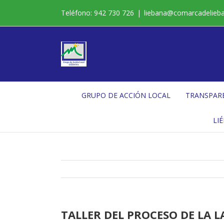
Saltar
Teléfono: 942 730 726
|
liebana@comarcadelieb
al
contenido
GRUPO DE ACCIÓN LOCAL
TRANSPAR
LI
TALLER DEL PROCESO DE LA 