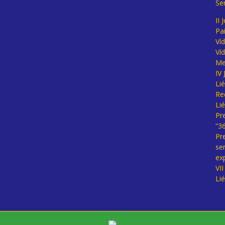
Se
II 
Pa
Ví
Ví
Me
IV
Li
Re
Li
Pr
“3
Pr
se
ex
VI
Li