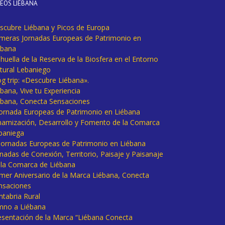
DEOS LIÉBANA
scubre Liébana y Picos de Europa
imeras Jornadas Europeas de Patrimonio en
ébana
huella de la Reserva de la Biosfera en el Entorno
tural Lebaniego
og trip: «Descubre Liébana».
bana, Vive tu Experiencia
ébana, Conecta Sensaciones
 Jornada Europeas de Patrimonio en Liébana
namización, Desarrollo y Fomento de la Comarca
baniega
I Jornadas Europeas de Patrimonio en Liébana
rnadas de Conexión, Territorio, Paisaje y Paisanaje
 la Comarca de Liébana
imer Aniversario de la Marca Liébana, Conecta
nsaciones
ntabria Rural
mno a Liébana
esentación de la Marca “Liébana Conecta