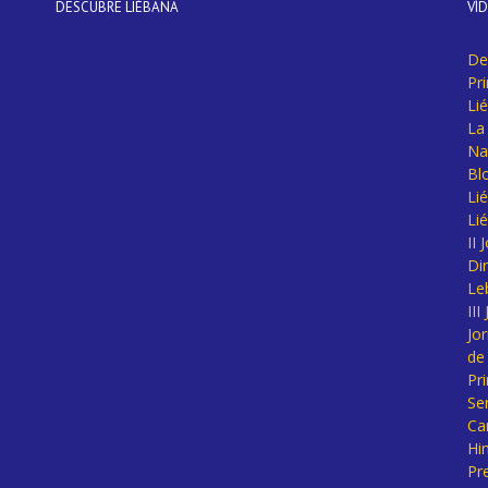
DESCUBRE LIÉBANA
VÍ
De
Pr
Li
La 
Na
Bl
Lié
Li
II
Di
Le
II
Jo
de
Pr
Se
Ca
Hi
Pr