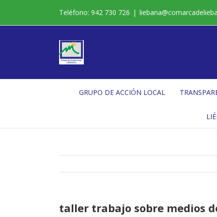
Saltar
Teléfono: 942 730 726
|
liebana@comarcadelieb
al
contenido
GRUPO DE ACCIÓN LOCAL
TRANSPAR
LI
taller trabajo sobre medios 