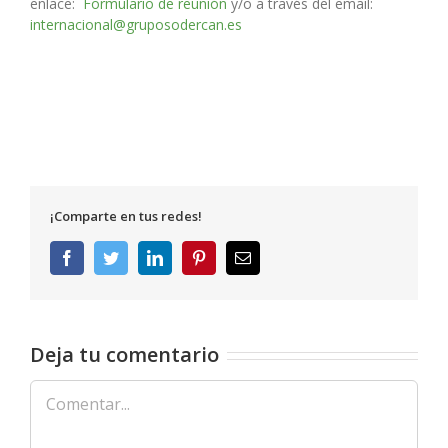
enlace:
Formulario de reunión
y/o a través del email:
internacional@gruposodercan.es
¡Comparte en tus redes!
Facebook
Twitter
LinkedIn
Pinterest
Correo
electrónico
Deja tu comentario
Comentar