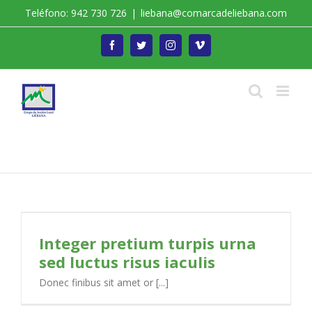
Saltar
Teléfono: 942 730 726
|
liebana@comarcadeliebana.com
al
contenido
Facebook
Twitter
Instagram
Vimeo
Trabajamos por el Desarrollo de la Comarca de
Liébana
Integer pretium turpis urna
sed luctus risus iaculis
Donec finibus sit amet or [...]