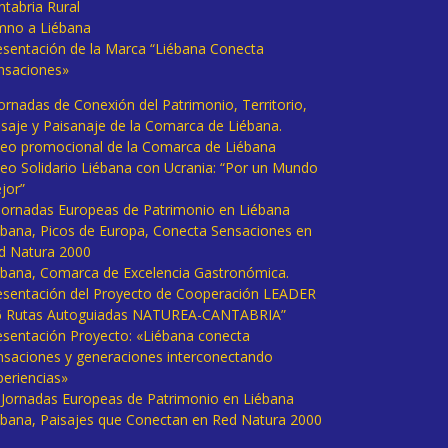
ntabria Rural
mno a Liébana
esentación de la Marca “Liébana Conecta
nsaciones»
Jornadas de Conexión del Patrimonio, Territorio,
isaje y Paisanaje de la Comarca de Liébana.
deo promocional de la Comarca de Liébana
deo Solidario Liébana con Ucrania: “Por un Mundo
jor”
 Jornadas Europeas de Patrimonio en Liébana
ébana, Picos de Europa, Conecta Sensaciones en
d Natura 2000
ébana, Comarca de Excelencia Gastronómica.
esentación del Proyecto de Cooperación LEADER
6 Rutas Autoguiadas NATUREA-CANTABRIA”
esentación Proyecto: «Liébana conecta
nsaciones y generaciones interconectando
periencias»
I Jornadas Europeas de Patrimonio en Liébana
ébana, Paisajes que Conectan en Red Natura 2000