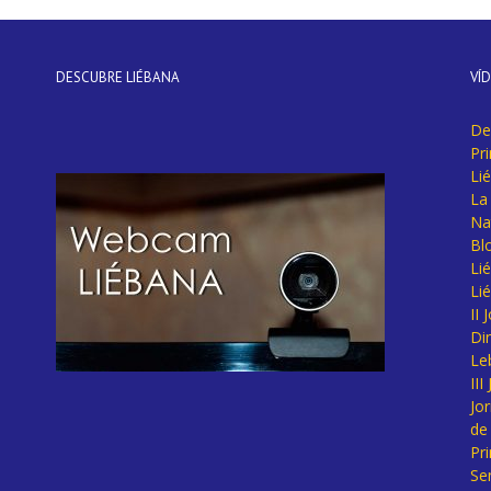
DESCUBRE LIÉBANA
VÍ
De
Pr
Li
La 
Na
Bl
Lié
Li
II
Di
Le
II
Jo
de
Pr
Se