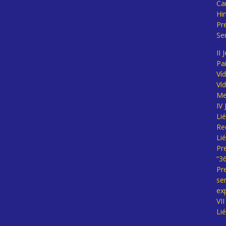
Ca
Hi
Pr
Se
II 
Pa
Ví
Ví
Me
IV
Li
Re
Li
Pr
“3
Pr
se
ex
VI
Li