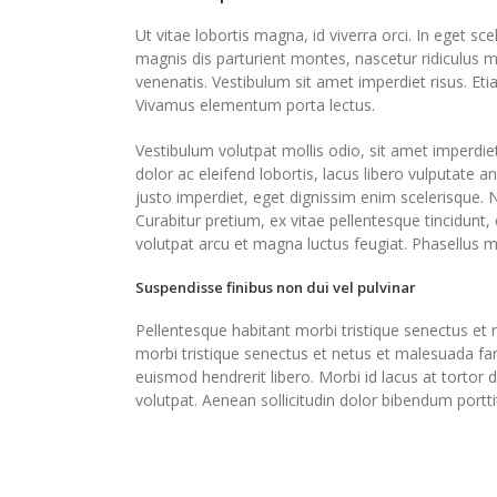
Ut vitae lobortis magna, id viverra orci. In eget sc
magnis dis parturient montes, nascetur ridiculus 
venenatis. Vestibulum sit amet imperdiet risus. Eti
Vivamus elementum porta lectus.
Vestibulum volutpat mollis odio, sit amet imperdie
dolor ac eleifend lobortis, lacus libero vulputate a
justo imperdiet, eget dignissim enim scelerisque.
Curabitur pretium, ex vitae pellentesque tincidunt
volutpat arcu et magna luctus feugiat. Phasellus m
Suspendisse finibus non dui vel pulvinar
Pellentesque habitant morbi tristique senectus et
morbi tristique senectus et netus et malesuada fam
euismod hendrerit libero. Morbi id lacus at tortor 
volutpat. Aenean sollicitudin dolor bibendum porttit