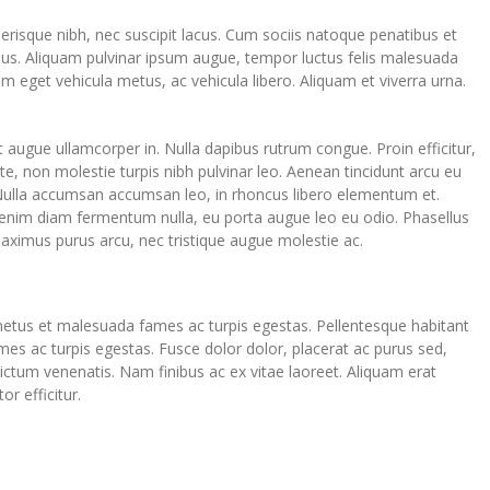
elerisque nibh, nec suscipit lacus. Cum sociis natoque penatibus et
mus. Aliquam pulvinar ipsum augue, tempor luctus felis malesuada
am eget vehicula metus, ac vehicula libero. Aliquam et viverra urna.
t augue ullamcorper in. Nulla dapibus rutrum congue. Proin efficitur,
nte, non molestie turpis nibh pulvinar leo. Aenean tincidunt arcu eu
 Nulla accumsan accumsan leo, in rhoncus libero elementum et.
, enim diam fermentum nulla, eu porta augue leo eu odio. Phasellus
aximus purus arcu, nec tristique augue molestie ac.
 netus et malesuada fames ac turpis egestas. Pellentesque habitant
es ac turpis egestas. Fusce dolor dolor, placerat ac purus sed,
dictum venenatis. Nam finibus ac ex vitae laoreet. Aliquam erat
or efficitur.