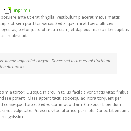
Imprimir
 posuere ante ut erat fringilla, vestibulum placerat metus mattis.
rpis ut sem porttitor varius. Sed aliquet mi at libero ultrices
 egestas, tortor justo pharetra diam, et dapibus massa nibh dapibus
tae, malesuada.
 nec neque imperdiet congue. Donec sed lectus eu mi tincidunt
tea dictumst»
im a tortor. Quisque in arcu in tellus facilisis venenatis vitae finibus
isse potenti. Class aptent taciti sociosqu ad litora torquent per
 id consequat tortor. Sed et commodo diam. Curabitur bibendum
aximus vulputate. Praesent vitae ullamcorper nibh. Donec bibendum,
 in dignissim.