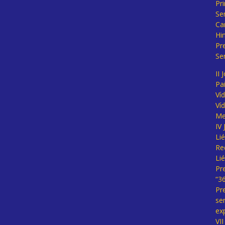
Pr
Se
Ca
Hi
Pr
Se
II 
Pa
Ví
Ví
Me
IV
Li
Re
Li
Pr
“3
Pr
se
ex
VI