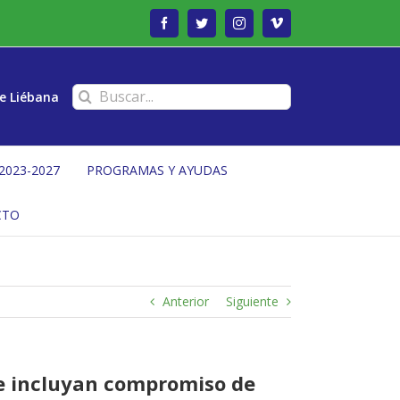
Facebook
Twitter
Instagram
Vimeo
Buscar:
e Liébana
2023-2027
PROGRAMAS Y AYUDAS
CTO
Anterior
Siguiente
ue incluyan compromiso de