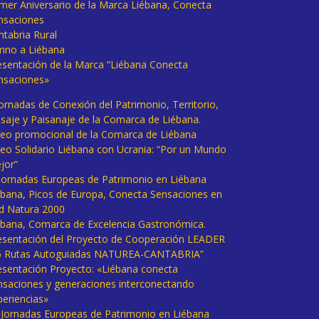
imer Aniversario de la Marca Liébana, Conecta
nsaciones
ntabria Rural
mno a Liébana
esentación de la Marca “Liébana Conecta
nsaciones»
Jornadas de Conexión del Patrimonio, Territorio,
isaje y Paisanaje de la Comarca de Liébana.
deo promocional de la Comarca de Liébana
deo Solidario Liébana con Ucrania: “Por un Mundo
jor”
 Jornadas Europeas de Patrimonio en Liébana
ébana, Picos de Europa, Conecta Sensaciones en
d Natura 2000
ébana, Comarca de Excelencia Gastronómica.
esentación del Proyecto de Cooperación LEADER
6 Rutas Autoguiadas NATUREA-CANTABRIA”
esentación Proyecto: «Liébana conecta
nsaciones y generaciones interconectando
periencias»
I Jornadas Europeas de Patrimonio en Liébana