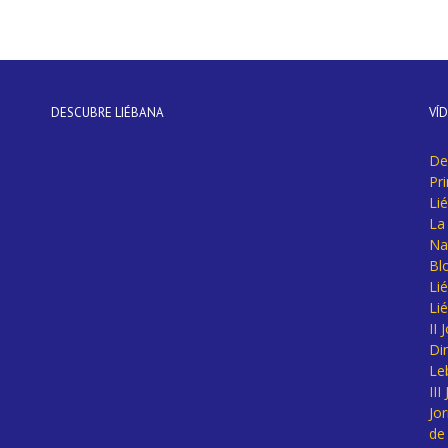
DESCUBRE LIÉBANA
VÍ
De
Pr
Li
La 
Na
Bl
Lié
Li
II
Di
Le
II
Jo
de