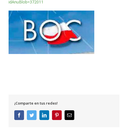
idAnuBlob=372011
¡Comparte en tus redes!
Facebook
Twitter
LinkedIn
Pinterest
Correo
electrónico