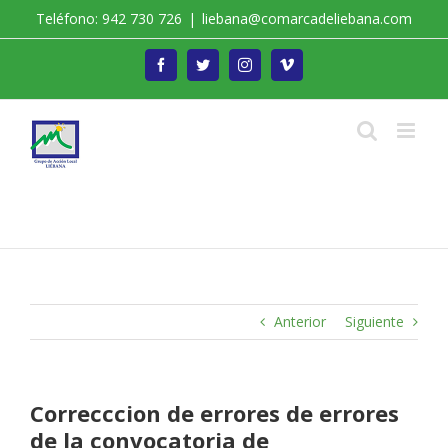
Saltar
Teléfono: 942 730 726
|
liebana@comarcadeliebana.com
al
contenido
Facebook
Twitter
Instagram
Vimeo
Trabajamos por el Desarrollo de la Comarca de
Liébana
Anterior
Siguiente
Correcccion de errores de errores
de la convocatoria de