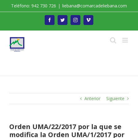
Saltar
Teléfono: 942 730 726
|
liebana@comarcadeliebana.com
al
contenido
Facebook
Twitter
Instagram
Vimeo
Trabajamos por el Desarrollo de la Comarca de
Liébana
Anterior
Siguiente
Orden UMA/22/2017 por la que se
modifica la Orden UMA/1/2017 por