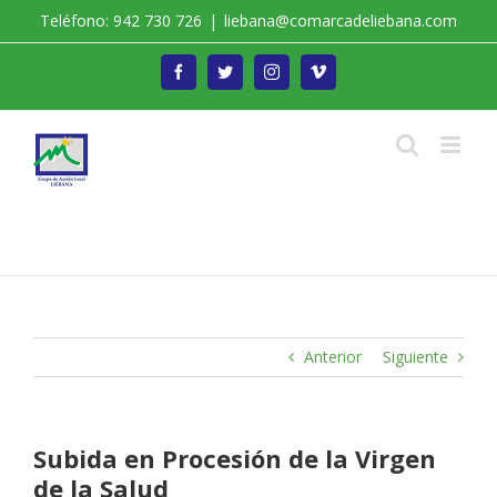
Saltar
Teléfono: 942 730 726
|
liebana@comarcadeliebana.com
al
contenido
Facebook
Twitter
Instagram
Vimeo
Trabajamos por el Desarrollo de la Comarca de
Liébana
Anterior
Siguiente
Subida en Procesión de la Virgen
de la Salud