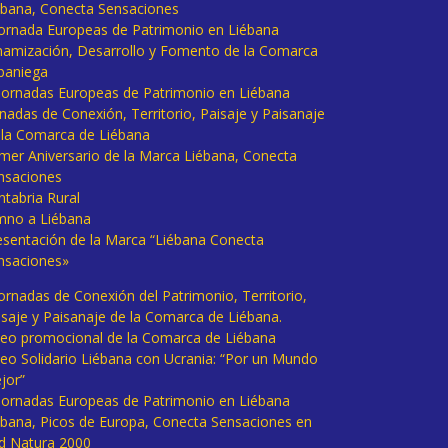
ébana, Conecta Sensaciones
 Jornada Europeas de Patrimonio en Liébana
namización, Desarrollo y Fomento de la Comarca
baniega
I Jornadas Europeas de Patrimonio en Liébana
rnadas de Conexión, Territorio, Paisaje y Paisanaje
 la Comarca de Liébana
imer Aniversario de la Marca Liébana, Conecta
nsaciones
ntabria Rural
mno a Liébana
esentación de la Marca “Liébana Conecta
nsaciones»
Jornadas de Conexión del Patrimonio, Territorio,
isaje y Paisanaje de la Comarca de Liébana.
deo promocional de la Comarca de Liébana
deo Solidario Liébana con Ucrania: “Por un Mundo
jor”
 Jornadas Europeas de Patrimonio en Liébana
ébana, Picos de Europa, Conecta Sensaciones en
d Natura 2000