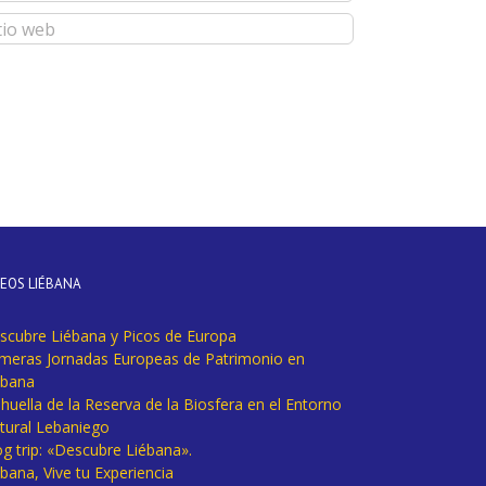
DEOS LIÉBANA
scubre Liébana y Picos de Europa
imeras Jornadas Europeas de Patrimonio en
ébana
huella de la Reserva de la Biosfera en el Entorno
tural Lebaniego
og trip: «Descubre Liébana».
bana, Vive tu Experiencia