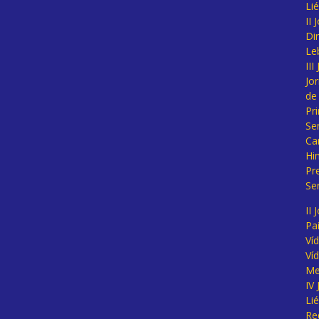
Li
II
Di
Le
II
Jo
de
Pr
Se
Ca
Hi
Pr
Se
II 
Pa
Ví
Ví
Me
IV
Li
Re