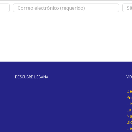
DESCUBRE LIÉBANA
VÍ
De
Pr
Li
La 
Na
Bl
Lié