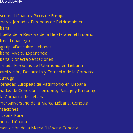
DEOS LIÉBANA
scubre Liébana y Picos de Europa
imeras Jornadas Europeas de Patrimonio en
ébana
huella de la Reserva de la Biosfera en el Entorno
tural Lebaniego
og trip: «Descubre Liébana».
bana, Vive tu Experiencia
ébana, Conecta Sensaciones
 Jornada Europeas de Patrimonio en Liébana
namización, Desarrollo y Fomento de la Comarca
baniega
I Jornadas Europeas de Patrimonio en Liébana
rnadas de Conexión, Territorio, Paisaje y Paisanaje
 la Comarca de Liébana
imer Aniversario de la Marca Liébana, Conecta
nsaciones
ntabria Rural
mno a Liébana
esentación de la Marca “Liébana Conecta