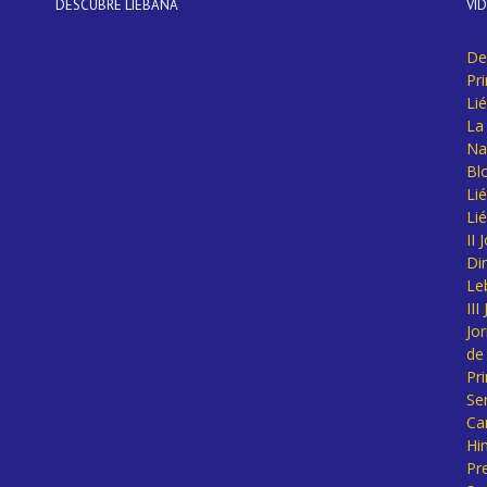
DESCUBRE LIÉBANA
VÍ
De
Pr
Li
La 
Na
Bl
Lié
Li
II
Di
Le
II
Jo
de
Pr
Se
Ca
Hi
Pr