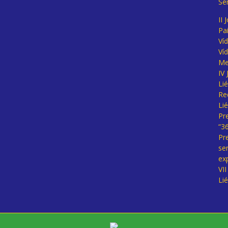
Se
II 
Pa
Ví
Ví
Me
IV
Li
Re
Li
Pr
“3
Pr
se
ex
VI
Li