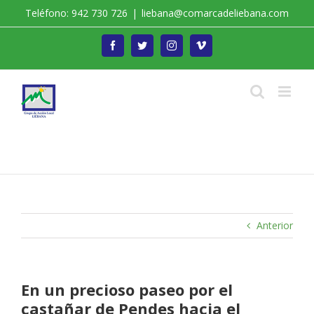
Saltar
Teléfono: 942 730 726
|
liebana@comarcadeliebana.com
al
contenido
Facebook
Twitter
Instagram
Vimeo
Trabajamos por el Desarrollo de la Comarca de
Liébana
Anterior
En un precioso paseo por el
castañar de Pendes hacia el