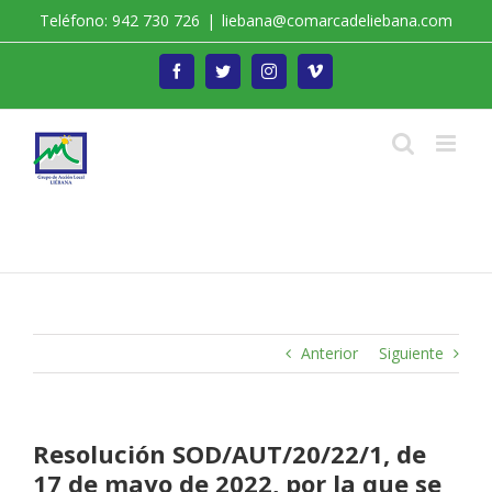
Saltar
Teléfono: 942 730 726
|
liebana@comarcadeliebana.com
al
contenido
Facebook
Twitter
Instagram
Vimeo
Trabajamos por el Desarrollo de la Comarca de
Liébana
Anterior
Siguiente
Resolución SOD/AUT/20/22/1, de
17 de mayo de 2022, por la que se