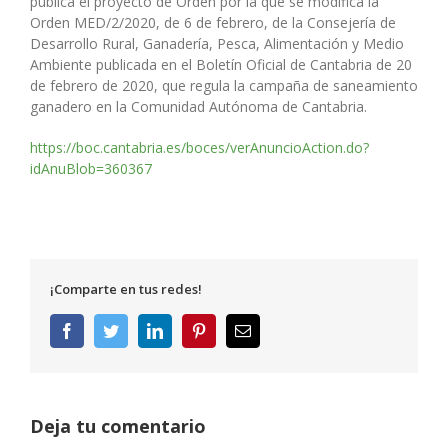
pública el proyecto de Orden por la que se modifica la
Orden MED/2/2020, de 6 de febrero, de la Consejería de
Desarrollo Rural, Ganadería, Pesca, Alimentación y Medio
Ambiente publicada en el Boletín Oficial de Cantabria de 20
de febrero de 2020, que regula la campaña de saneamiento
ganadero en la Comunidad Autónoma de Cantabria.
https://boc.cantabria.es/boces/verAnuncioAction.do?
idAnuBlob=360367
¡Comparte en tus redes!
Facebook
Twitter
LinkedIn
Pinterest
Correo
electrónico
Deja tu comentario