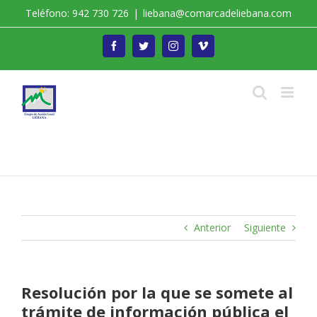
Saltar
Teléfono: 942 730 726
|
liebana@comarcadeliebana.com
al
contenido
Facebook
Twitter
Instagram
Vimeo
Trabajamos por el Desarrollo de la Comarca de
Liébana
Anterior
Siguiente
Resolución por la que se somete al
trámite de información pública el