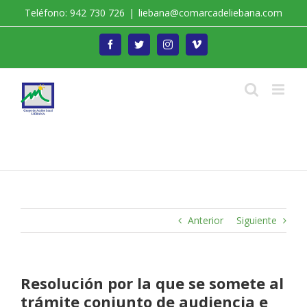
Saltar
Teléfono: 942 730 726
|
liebana@comarcadeliebana.com
al
contenido
Facebook
Twitter
Instagram
Vimeo
Trabajamos por el Desarrollo de la Comarca de
Liébana
Anterior
Siguiente
Resolución por la que se somete al
trámite conjunto de audiencia e