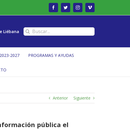
Facebook
Twitter
Instagram
Vimeo
Buscar:
e Liébana
2023-2027
PROGRAMAS Y AYUDAS
CTO
Anterior
Siguiente
nformación pública el