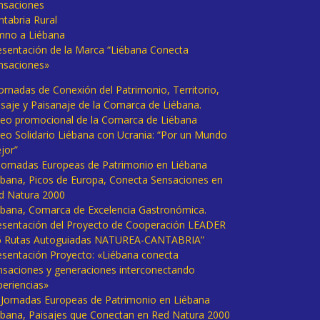
nsaciones
ntabria Rural
mno a Liébana
esentación de la Marca “Liébana Conecta
nsaciones»
Jornadas de Conexión del Patrimonio, Territorio,
isaje y Paisanaje de la Comarca de Liébana.
deo promocional de la Comarca de Liébana
deo Solidario Liébana con Ucrania: “Por un Mundo
jor”
 Jornadas Europeas de Patrimonio en Liébana
ébana, Picos de Europa, Conecta Sensaciones en
d Natura 2000
ébana, Comarca de Excelencia Gastronómica.
esentación del Proyecto de Cooperación LEADER
6 Rutas Autoguiadas NATUREA-CANTABRIA”
esentación Proyecto: «Liébana conecta
nsaciones y generaciones interconectando
periencias»
I Jornadas Europeas de Patrimonio en Liébana
ébana, Paisajes que Conectan en Red Natura 2000