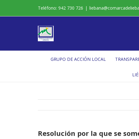
Saltar
Teléfono: 942 730 726
|
liebana@comarcadelieb
al
contenido
GRUPO DE ACCIÓN LOCAL
TRANSPAR
LI
Resolución por la que se som