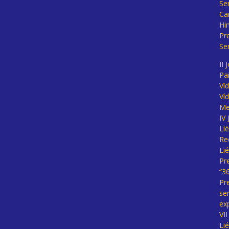
Se
Ca
Hi
Pr
Se
II 
Pa
Ví
Ví
Me
IV
Li
Re
Li
Pr
“3
Pr
se
ex
VI
Li