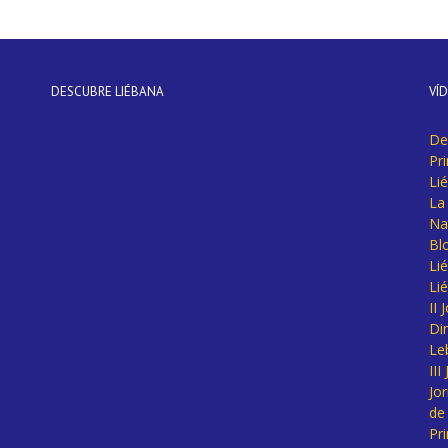
DESCUBRE LIÉBANA
VÍ
De
Pr
Li
La 
Na
Bl
Lié
Li
II
Di
Le
II
Jo
de
Pr