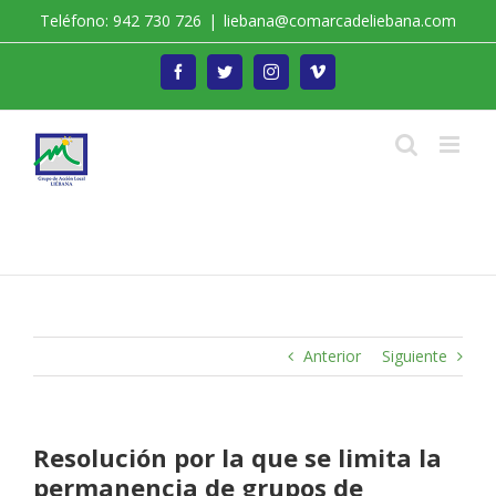
Saltar
Teléfono: 942 730 726
|
liebana@comarcadeliebana.com
al
contenido
Facebook
Twitter
Instagram
Vimeo
Trabajamos por el Desarrollo de la Comarca de
Liébana
Anterior
Siguiente
Resolución por la que se limita la
permanencia de grupos de