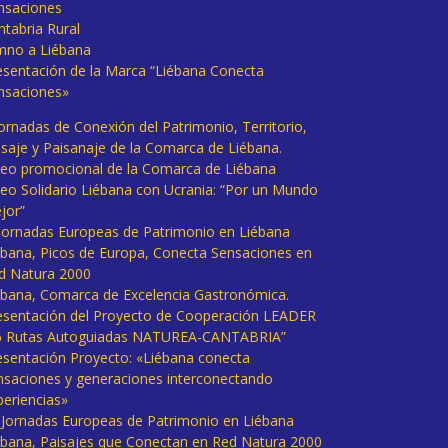
nsaciones
ntabria Rural
mno a Liébana
esentación de la Marca “Liébana Conecta
nsaciones»
Jornadas de Conexión del Patrimonio, Territorio,
isaje y Paisanaje de la Comarca de Liébana.
deo promocional de la Comarca de Liébana
deo Solidario Liébana con Ucrania: “Por un Mundo
jor”
 Jornadas Europeas de Patrimonio en Liébana
ébana, Picos de Europa, Conecta Sensaciones en
d Natura 2000
ébana, Comarca de Excelencia Gastronómica.
esentación del Proyecto de Cooperación LEADER
6 Rutas Autoguiadas NATUREA-CANTABRIA”
esentación Proyecto: «Liébana conecta
nsaciones y generaciones interconectando
periencias»
I Jornadas Europeas de Patrimonio en Liébana
ébana, Paisajes que Conectan en Red Natura 2000