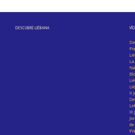
DESCUBRE LIÉBANA
VÍ
De
Pr
Li
La 
Na
Bl
Lié
Li
II
Di
Le
II
Jo
de
Pr