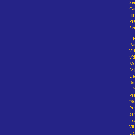
Se
Ca
Hi
Pr
Se
II 
Pa
Ví
Ví
Me
IV
Li
Re
Li
Pr
“3
Pr
se
ex
VI
Li