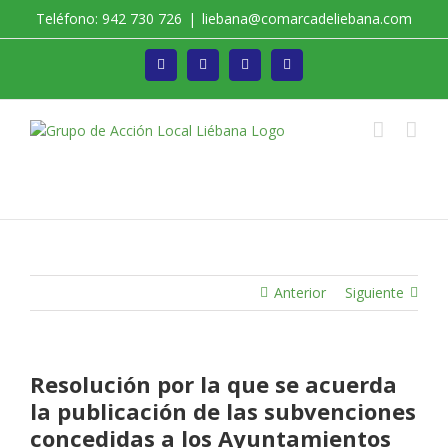
Saltar
Teléfono: 942 730 726
|
liebana@comarcadeliebana.com
al
contenido
Facebook
Twitter
Instagram
Vimeo
Trabajamos por el Desarrollo de la Comarca de
Liébana
Anterior
Siguiente
Resolución por la que se acuerda
la publicación de las subvenciones
concedidas a los Ayuntamientos