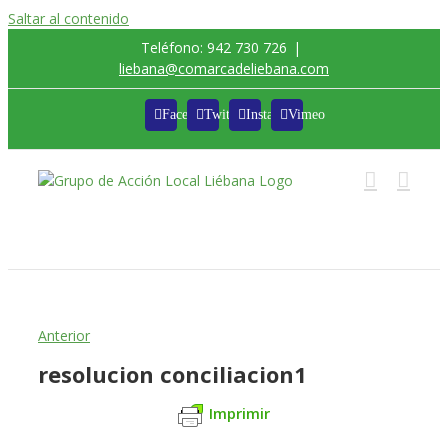
Saltar al contenido
Teléfono: 942 730 726
|
liebana@comarcadeliebana.com
Facebook
Twitter
Instagram
Vimeo
Trabajamos por el Desarrollo de la Comarca de
Liébana
Anterior
resolucion conciliacion1
Imprimir