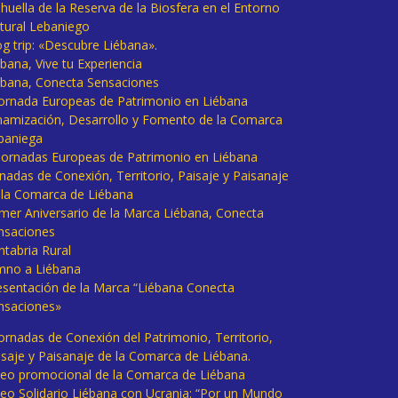
huella de la Reserva de la Biosfera en el Entorno
tural Lebaniego
og trip: «Descubre Liébana».
bana, Vive tu Experiencia
ébana, Conecta Sensaciones
 Jornada Europeas de Patrimonio en Liébana
namización, Desarrollo y Fomento de la Comarca
baniega
I Jornadas Europeas de Patrimonio en Liébana
rnadas de Conexión, Territorio, Paisaje y Paisanaje
 la Comarca de Liébana
imer Aniversario de la Marca Liébana, Conecta
nsaciones
ntabria Rural
mno a Liébana
esentación de la Marca “Liébana Conecta
nsaciones»
Jornadas de Conexión del Patrimonio, Territorio,
isaje y Paisanaje de la Comarca de Liébana.
deo promocional de la Comarca de Liébana
deo Solidario Liébana con Ucrania: “Por un Mundo