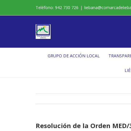
Saltar
Teléfono: 942 730 726
|
liebana@comarcadelieb
al
contenido
GRUPO DE ACCIÓN LOCAL
TRANSPAR
LI
Resolución de la Orden MED/3