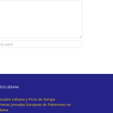
DEOS LIÉBANA
scubre Liébana y Picos de Europa
imeras Jornadas Europeas de Patrimonio en
ébana