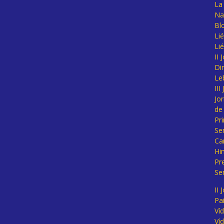
La 
Na
Bl
Lié
Li
II
Di
Le
II
Jo
de
Pr
Se
Ca
Hi
Pr
Se
II 
Pa
Ví
Ví