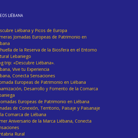
DEOS LIÉBANA
scubre Liébana y Picos de Europa
imeras Jornadas Europeas de Patrimonio en
ébana
huella de la Reserva de la Biosfera en el Entorno
tural Lebaniego
og trip: «Descubre Liébana».
bana, Vive tu Experiencia
ébana, Conecta Sensaciones
 Jornada Europeas de Patrimonio en Liébana
namización, Desarrollo y Fomento de la Comarca
baniega
I Jornadas Europeas de Patrimonio en Liébana
rnadas de Conexión, Territorio, Paisaje y Paisanaje
 la Comarca de Liébana
imer Aniversario de la Marca Liébana, Conecta
nsaciones
ntabria Rural