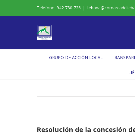
Saltar
Teléfono: 942 730 726
|
liebana@comarcadelieb
al
contenido
GRUPO DE ACCIÓN LOCAL
TRANSPAR
LI
Resolución de la concesión de