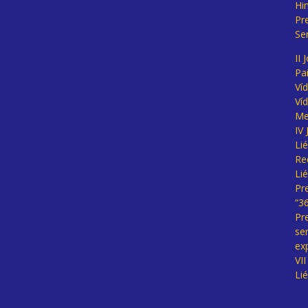
Hi
Pr
Se
II 
Pa
Ví
Ví
Me
IV
Li
Re
Li
Pr
“3
Pr
se
ex
VI
Li