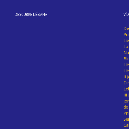
DESCUBRE LIÉBANA
VÍ
De
Pr
Li
La 
Na
Bl
Lié
Li
II
Di
Le
II
Jo
de
Pr
Se
Ca