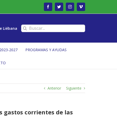
Facebook
Twitter
Instagram
Vimeo
Buscar:
e Liébana
2023-2027
PROGRAMAS Y AYUDAS
CTO
Anterior
Siguiente
 gastos corrientes de las