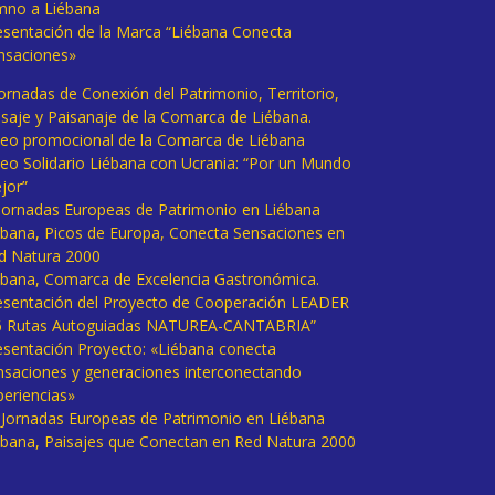
mno a Liébana
esentación de la Marca “Liébana Conecta
nsaciones»
Jornadas de Conexión del Patrimonio, Territorio,
isaje y Paisanaje de la Comarca de Liébana.
deo promocional de la Comarca de Liébana
deo Solidario Liébana con Ucrania: “Por un Mundo
jor”
 Jornadas Europeas de Patrimonio en Liébana
ébana, Picos de Europa, Conecta Sensaciones en
d Natura 2000
ébana, Comarca de Excelencia Gastronómica.
esentación del Proyecto de Cooperación LEADER
6 Rutas Autoguiadas NATUREA-CANTABRIA”
esentación Proyecto: «Liébana conecta
nsaciones y generaciones interconectando
periencias»
I Jornadas Europeas de Patrimonio en Liébana
ébana, Paisajes que Conectan en Red Natura 2000