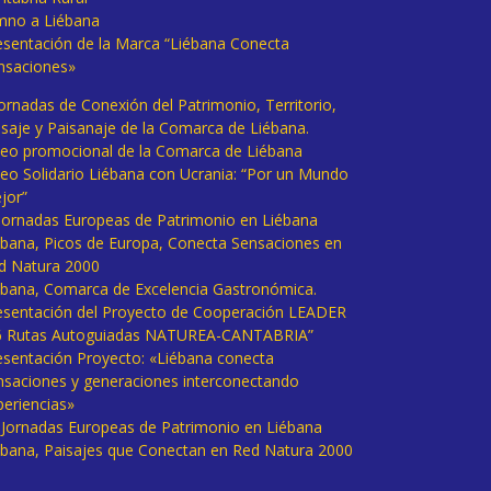
mno a Liébana
esentación de la Marca “Liébana Conecta
nsaciones»
Jornadas de Conexión del Patrimonio, Territorio,
isaje y Paisanaje de la Comarca de Liébana.
deo promocional de la Comarca de Liébana
deo Solidario Liébana con Ucrania: “Por un Mundo
jor”
 Jornadas Europeas de Patrimonio en Liébana
ébana, Picos de Europa, Conecta Sensaciones en
d Natura 2000
ébana, Comarca de Excelencia Gastronómica.
esentación del Proyecto de Cooperación LEADER
6 Rutas Autoguiadas NATUREA-CANTABRIA”
esentación Proyecto: «Liébana conecta
nsaciones y generaciones interconectando
periencias»
I Jornadas Europeas de Patrimonio en Liébana
ébana, Paisajes que Conectan en Red Natura 2000