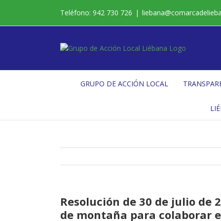
Saltar
Teléfono: 942 730 726
|
liebana@comarcadelieb
al
contenido
GRUPO DE ACCIÓN LOCAL
TRANSPAR
LI
Resolución de 30 de julio de
de montaña para colaborar en