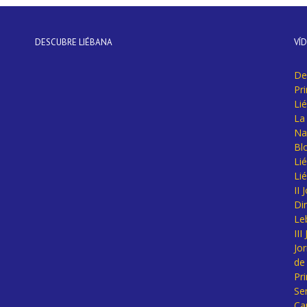
DESCUBRE LIÉBANA
VÍ
De
Pr
Li
La 
Na
Bl
Lié
Li
II
Di
Le
II
Jo
de
Pr
Se
Ca