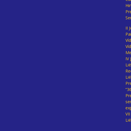
Hi
Pr
Se
II 
Pa
Ví
Ví
Me
IV
Li
Re
Li
Pr
“3
Pr
se
ex
VI
Li