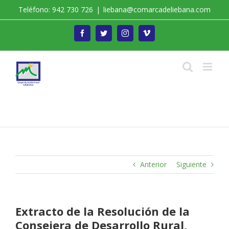
Saltar
Teléfono: 942 730 726
|
liebana@comarcadeliebana.com
al
contenido
Facebook
Twitter
Instagram
Vimeo
Trabajamos por el Desarrollo de la Comarca de
Liébana
Anterior
Siguiente
Extracto de la Resolución de la
Consejera de Desarrollo Rural,