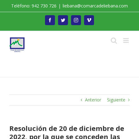
Saltar
Teléfono: 942 730 726
|
liebana@comarcadeliebana.com
al
contenido
Facebook
Twitter
Instagram
Vimeo
Trabajamos por el Desarrollo de la Comarca de
Liébana
Anterior
Siguiente
Resolución de 20 de diciembre de
2022, por la que se conceden las