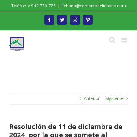
Saltar
Teléfono: 942 730 726
|
liebana@comarcadeliebana.com
al
contenido
Facebook
Twitter
Instagram
Vimeo
Trabajamos por el Desarrollo de la Comarca de
Liébana
Anterior
Siguiente
Resolución de 11 de diciembre de
2024, por la que se somete al