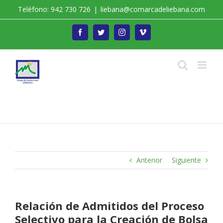
Saltar
Teléfono: 942 730 726
|
liebana@comarcadeliebana.com
al
contenido
Facebook
Twitter
Instagram
Vimeo
Trabajamos por el Desarrollo de la Comarca de
Liébana
Anterior
Siguiente
Relación de Admitidos del Proceso
Selectivo para la Creación de Bolsa