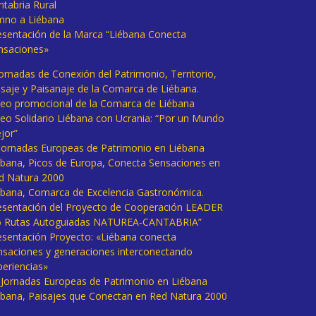
ntabria Rural
mno a Liébana
esentación de la Marca “Liébana Conecta
nsaciones»
Jornadas de Conexión del Patrimonio, Territorio,
isaje y Paisanaje de la Comarca de Liébana.
deo promocional de la Comarca de Liébana
deo Solidario Liébana con Ucrania: “Por un Mundo
jor”
 Jornadas Europeas de Patrimonio en Liébana
ébana, Picos de Europa, Conecta Sensaciones en
d Natura 2000
ébana, Comarca de Excelencia Gastronómica.
esentación del Proyecto de Cooperación LEADER
6 Rutas Autoguiadas NATUREA-CANTABRIA”
esentación Proyecto: «Liébana conecta
nsaciones y generaciones interconectando
periencias»
I Jornadas Europeas de Patrimonio en Liébana
ébana, Paisajes que Conectan en Red Natura 2000