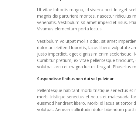
Ut vitae lobortis magna, id viverra orci. In eget sc
magnis dis parturient montes, nascetur ridiculus 
venenatis. Vestibulum sit amet imperdiet risus. Eti
Vivamus elementum porta lectus.
Vestibulum volutpat mollis odio, sit amet imperdie
dolor ac eleifend lobortis, lacus libero vulputate a
justo imperdiet, eget dignissim enim scelerisque.
Curabitur pretium, ex vitae pellentesque tincidunt
volutpat arcu et magna luctus feugiat. Phasellus m
Suspendisse finibus non dui vel pulvinar
Pellentesque habitant morbi tristique senectus et
morbi tristique senectus et netus et malesuada fam
euismod hendrerit libero. Morbi id lacus at tortor 
volutpat. Aenean sollicitudin dolor bibendum porttit