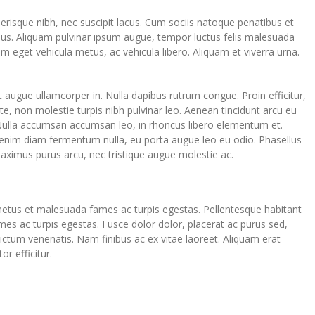
elerisque nibh, nec suscipit lacus. Cum sociis natoque penatibus et
mus. Aliquam pulvinar ipsum augue, tempor luctus felis malesuada
am eget vehicula metus, ac vehicula libero. Aliquam et viverra urna.
t augue ullamcorper in. Nulla dapibus rutrum congue. Proin efficitur,
nte, non molestie turpis nibh pulvinar leo. Aenean tincidunt arcu eu
 Nulla accumsan accumsan leo, in rhoncus libero elementum et.
, enim diam fermentum nulla, eu porta augue leo eu odio. Phasellus
aximus purus arcu, nec tristique augue molestie ac.
 netus et malesuada fames ac turpis egestas. Pellentesque habitant
es ac turpis egestas. Fusce dolor dolor, placerat ac purus sed,
dictum venenatis. Nam finibus ac ex vitae laoreet. Aliquam erat
or efficitur.