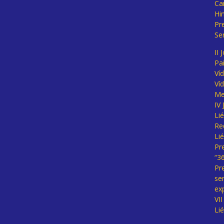
Ca
Hi
Pr
Se
II 
Pa
Ví
Ví
Me
IV
Li
Re
Li
Pr
“3
Pr
se
ex
VI
Li