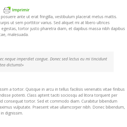
Imprimir
 posuere ante ut erat fringilla, vestibulum placerat metus mattis.
rpis ut sem porttitor varius. Sed aliquet mi at libero ultrices
 egestas, tortor justo pharetra diam, et dapibus massa nibh dapibus
tae, malesuada.
 nec neque imperdiet congue. Donec sed lectus eu mi tincidunt
tea dictumst»
im a tortor. Quisque in arcu in tellus facilisis venenatis vitae finibus
isse potenti. Class aptent taciti sociosqu ad litora torquent per
 id consequat tortor. Sed et commodo diam. Curabitur bibendum
aximus vulputate. Praesent vitae ullamcorper nibh. Donec bibendum,
 in dignissim.