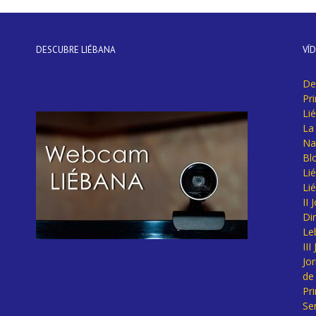
DESCUBRE LIÉBANA
VÍ
De
Pr
Li
La 
Na
Bl
Lié
Li
II
Di
Le
II
Jo
de
Pr
Se